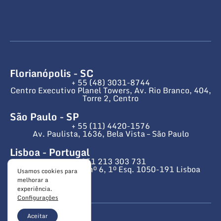
Florianópolis - SC
+ 55 (48) 3031-8744
Centro Executivo Planel Towers, Av. Rio Branco, 404,
Torre 2, Centro
São Paulo - SP
+ 55 (11) 4420-1576
Av. Paulista, 1636, Bela Vista – São Paulo
Lisboa - Portugal
+ 351 213 303 731
Av. da República, nº 6, 1º Esq. 1050-191 Lisboa
Usamos cookies para
melhorar a
experiência.
Configurações
Aceitar